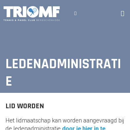
Skip
to
content
TENNIS & PADEL CLUB BERGSCHENHOEK
LEDENADMINISTRATI
E
LID WORDEN
Het lidmaatschap kan worden aangevraagd bij
de ledenadministratie
door je hier in te