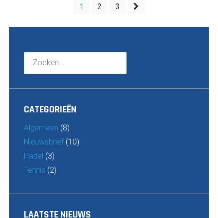
BERICHTEN
1
2
3
PAGINERING
Zoeken
naar:
CATEGORIEËN
Algemeen
(8)
Nieuwsbrief
(10)
Padel
(3)
Tennis
(2)
LAATSTE NIEUWS