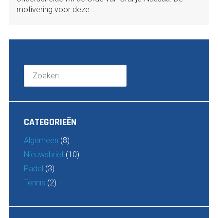
motivering voor deze…
Zoeken
naar:
CATEGORIEËN
Algemeen
(8)
Nieuwsbrief
(10)
Padel
(3)
Tennis
(2)