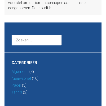
voorstel om de lidmaatschappen aan te passen
aangenomen. Dat houdt in…
Zoeken
naar:
CATEGORIEËN
Algemeen
(8)
Nieuwsbrief
(10)
Padel
(3)
Tennis
(2)