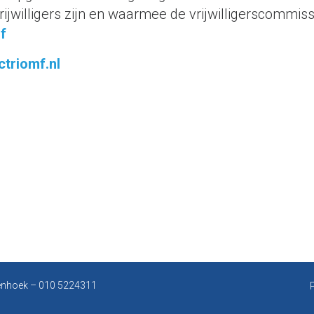
rijwilligers zijn en waarmee de vrijwilligerscommis
mf
ctriomf.nl
enhoek
– 010 5224311