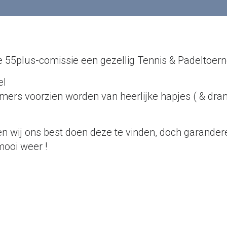
e 55plus-comissie een gezellig Tennis & Padeltoer
el
emers voorzien worden van heerlijke hapjes ( & dra
n wij ons best doen deze te vinden, doch garander
ooi weer !