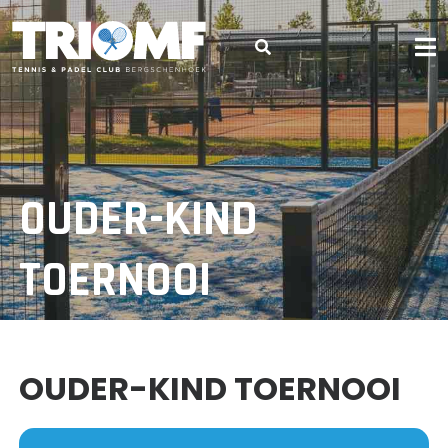
Skip
to
content
TENNIS & PADEL CLUB BERGSCHENHOEK
OUDER-KIND
TOERNOOI
OUDER-KIND TOERNOOI