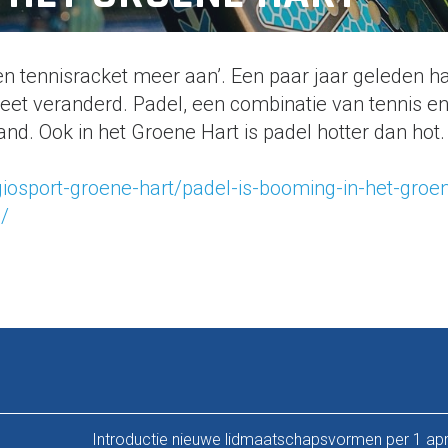
een tennisracket meer aan’. Een paar jaar geleden h
eet veranderd. Padel, een combinatie van tennis e
nd. Ook in het Groene Hart is padel hotter dan hot. 
giosport-groene-hart/padel-is-booming-in-het-groen
/
Introductie nieuwe lidmaatschapsvormen per 1 apri