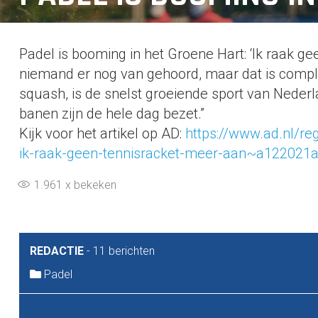
Padel is booming in het Groene Hart: ‘Ik raak g
niemand er nog van gehoord, maar dat is compl
squash, is de snelst groeiende sport van Nederla
banen zijn de hele dag bezet.”
Kijk voor het artikel op AD:
https://www.ad.nl/re
ik-raak-geen-tennisracket-meer-aan~a122021a
1.961
x bekeken
REDACTIE
-
11 berichten
Padel
BERICHT