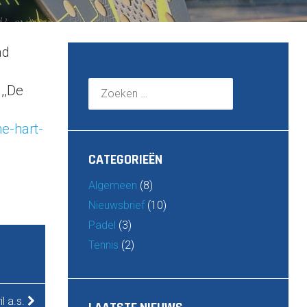
ad
n
Zoeken
,,De
naar:
e-hart-
CATEGORIEËN
Algemeen
(8)
Nieuwsbrief
(10)
Padel
(3)
Tennis
(2)
l a.s.