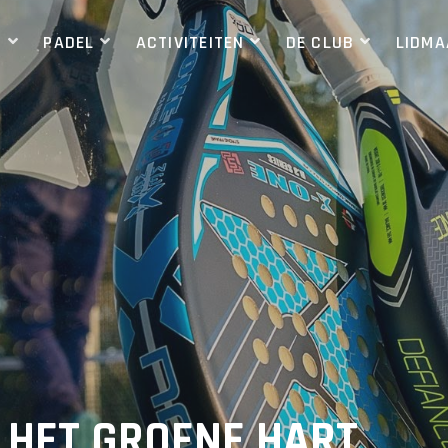
S
PADEL
ACTIVITEITEN
DE CLUB
LIDM
N HET GROENE HART